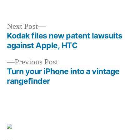
Next
Next Post
post:
Kodak files new patent lawsuits
Post
against Apple, HTC
navigation
Previous
Previous Post
post:
Turn your iPhone into a vintage
rangefinder