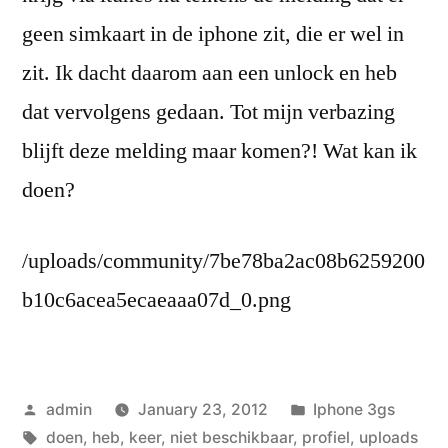
geen simkaart in de iphone zit, die er wel in
zit. Ik dacht daarom aan een unlock en heb
dat vervolgens gedaan. Tot mijn verbazing
blijft deze melding maar komen?! Wat kan ik
doen?
/uploads/community/7be78ba2ac08b6259200
b10c6acea5ecaeaaa07d_0.png
Posted
Posted
admin
January 23, 2012
Iphone 3gs
by
Tags:
in
doen
,
heb
,
keer
,
niet beschikbaar
,
profiel
,
uploads